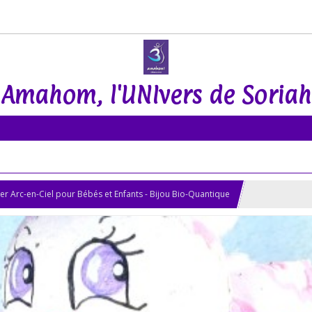
Amahom, l'UNIvers de Soriah
ier Arc-en-Ciel pour Bébés et Enfants - Bijou Bio-Quantique