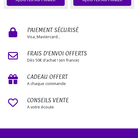
Coeur
Sacré
(3)
PAIEMENT SÉCURISÉ
Gamme
Visa, Mastercard...
Céleste
(2)
FRAIS D'ENVOI OFFERTS
Dès 50€ d'achat ! (en france)
Gamme
Evan'Essence
(1)
CADEAU OFFERT
A chaque commande
Gamme
1.0
CONSEILS VENTE
(1)
A votre écoute
Gamme
Trés'Or
(3)