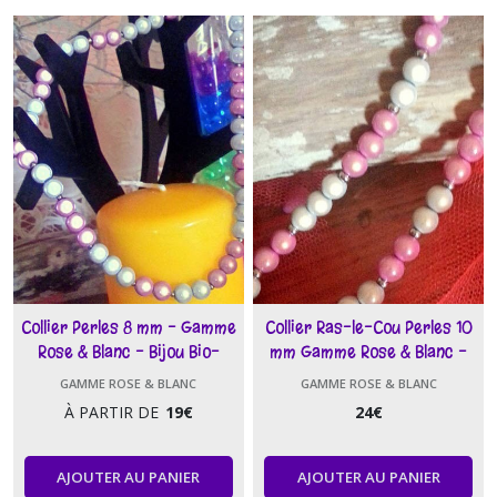
(6)
Gamme
Evolution
(2)
Gamme
Réglisse
(3)
Gamme
Bébés
Enfants
Collier Perles 8 mm - Gamme
Collier Ras-le-Cou Perles 10
(11)
Rose & Blanc - Bijou Bio-
mm Gamme Rose & Blanc -
Quantique
Bijou Bio-Quantique
GAMME ROSE & BLANC
GAMME ROSE & BLANC
Gamme
À PARTIR DE
19
€
24
€
Ajna
(1)
AJOUTER AU PANIER
AJOUTER AU PANIER