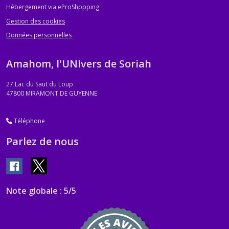
Hébergement via eProShopping
Gestion des cookies
Coeur
Données personnelles
Christal
(3)
Amahom, l'UNIvers de Soriah
Gamme
27 Lac du Saut du Loup
Être
47800
MIRAMONT DE GUYENNE
Soi
(3)
Téléphone
Gamme
Parlez de nous
Rose
&
Blanc
(4)
Note globale : 5/5
Gamme
Pet's
(2)