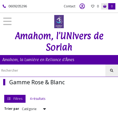
Fermer
0609205296
Contact
0
0
FILTRES
Tous
Amahom, l'UNIvers de
les
produits
Soriah
Bijoux
Bio-
Quantiques
Amahom, la Lumière en Reliance d'Âmes
Gamme
Arc-
Gamme Rose & Blanc
En-
Ciel
(8)
Filtres
4 résultats
Trier par
Gamme
5D