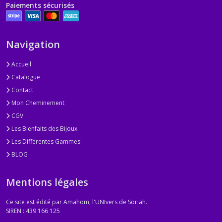
Paiements sécurisés
Gamme
Cristalline
(1)
Navigation
Accueil
Gamme
Détox
Catalogue
(3)
Contact
Mon Cheminement
Gamme
CGV
Transition
Les Bienfaits des Bijoux
(1)
Les Différentes Gammes
BLOG
Esprit
Divin
(3)
Mentions légales
Ce site est édité par Amahom, l'UNIvers de Soriah.
Inspire
SIREN : 439 166 125
(3)