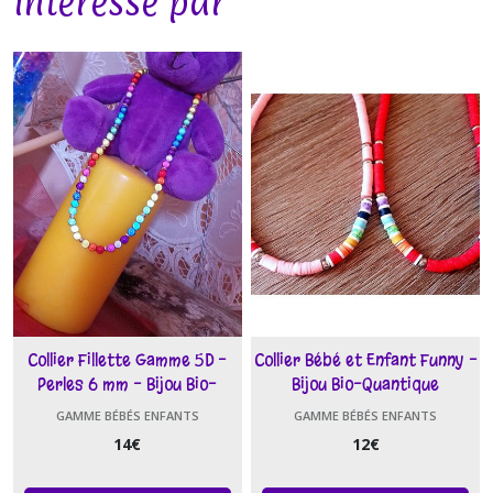
intéressé par
Collier Fillette Gamme 5D -
Collier Bébé et Enfant Funny -
Perles 6 mm - Bijou Bio-
Bijou Bio-Quantique
Quantique
GAMME BÉBÉS ENFANTS
GAMME BÉBÉS ENFANTS
14
€
12
€