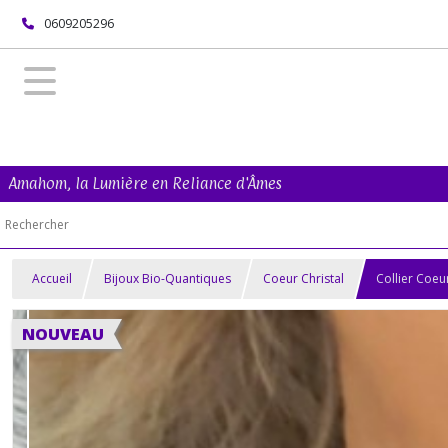
0609205296
Amahom, la Lumière en Reliance d'Âmes
Accueil
Bijoux Bio-Quantiques
Coeur Christal
Collier Coeu
NOUVEAU