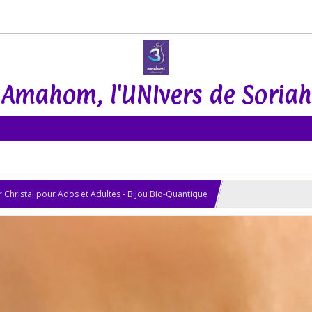
Amahom, l'UNIvers de Soriah
r Christal pour Ados et Adultes - Bijou Bio-Quantique