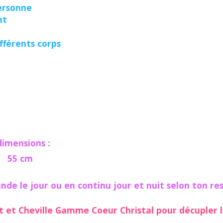
ersonne
nt
férents corps
dimensions :
- 55 cm
nde le jour ou en continu jour et nuit selon ton res
et et Cheville Gamme Coeur Christal pour décupler le