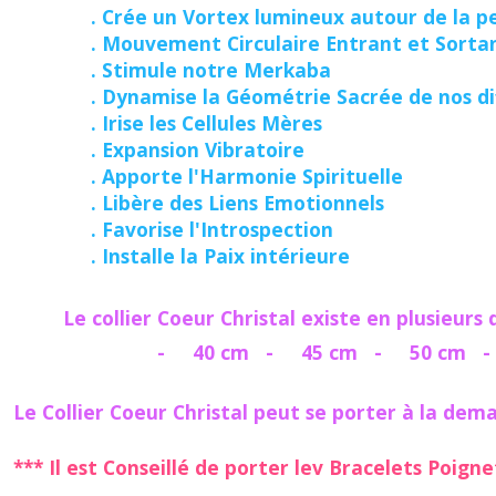
. Crée un Vortex lumineux autour de la p
. Mouvement Circulaire Entrant et Sorta
. Stimule notre Merkaba
. Dynamise la Géométrie Sacrée de nos dif
. Irise les Cellules Mères
. Expansion Vibratoire
. Apporte l'
Harmonie Spirituelle
. Libère des Liens Emotionnels
. Favorise l'Introspection
. Installe la Paix intérieure
Le collier
Coeur Christal
existe en plusieurs 
- 40 cm
- 45 cm
- 50 cm
Le Collier Coeur Christal peut se porter à la dema
*** Il est Conseillé de porter lev Bracelets Poign