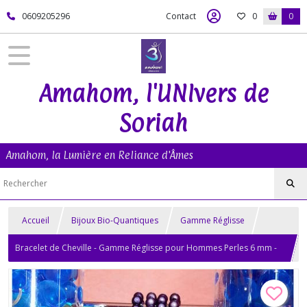
0609205296
Contact
0
0
Amahom, l'UNIvers de
Soriah
Amahom, la Lumière en Reliance d'Âmes
Accueil
Bijoux Bio-Quantiques
Gamme Réglisse
Bracelet de Cheville - Gamme Réglisse pour Hommes Perles 6 mm -
Bijou Bio-Quantique