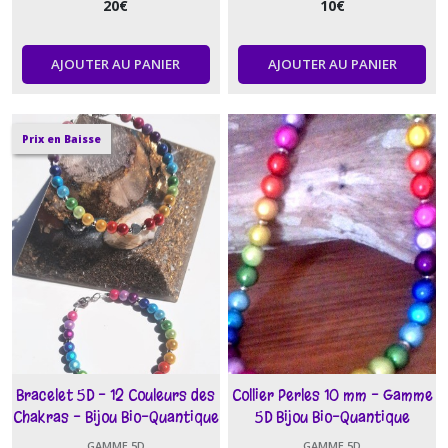
20
€
10
€
AJOUTER AU PANIER
AJOUTER AU PANIER
Prix en Baisse
Bracelet 5D - 12 Couleurs des
Collier Perles 10 mm - Gamme
Chakras - Bijou Bio-Quantique
5D Bijou Bio-Quantique
GAMME 5D
GAMME 5D